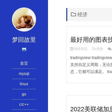
经济
最好用的图表技术分
梦回故里
04月01日
经济
tradingview tr
首页
支持自定义周期，无论
态，它都可以满足。 tradi
mysql
linux
go
c/c++
2022美联储