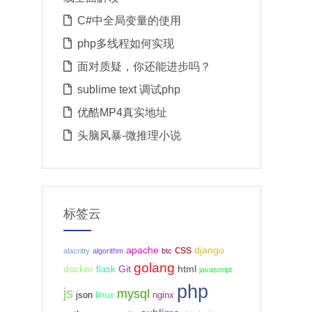
C#中全局变量的使用
php多线程如何实现
面对质疑，你还能进步吗？
sublime text 调试php
优酷MP4真实地址
头脑风暴-微推理小说
标签云
css
apache
django
alacritty
algorithm
btc
golang
docker
Git
html
flask
javascript
php
js
mysql
json
linux
nginx