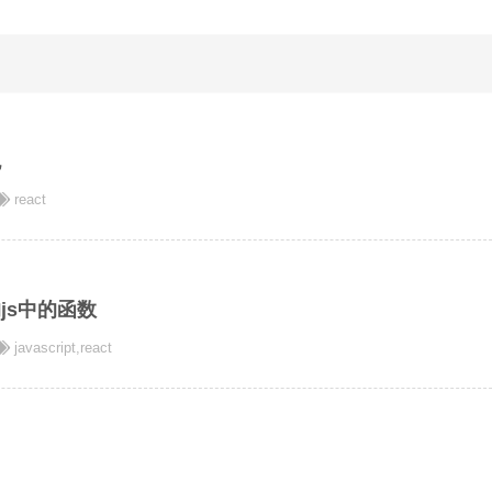
包
react
的js中的函数
javascript
,
react