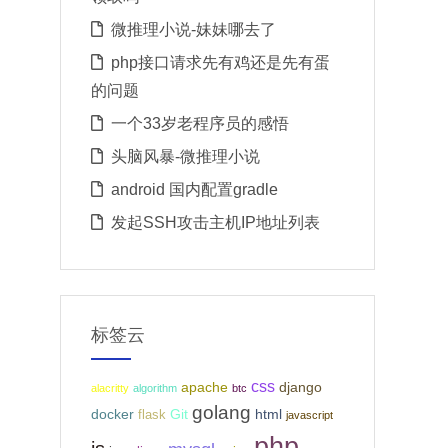
微推理小说-妹妹哪去了
php接口请求先有鸡还是先有蛋
的问题
一个33岁老程序员的感悟
头脑风暴-微推理小说
android 国内配置gradle
发起SSH攻击主机IP地址列表
标签云
css
apache
django
alacritty
algorithm
btc
golang
docker
Git
html
flask
javascript
php