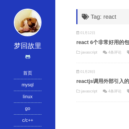
Tag: react
01月12日
react 6个非常好用的
梦回故里
javascript
4条评论
01月28日
首页
reactjs调用外部引入
mysql
javascript
4条评论
linux
go
c/c++