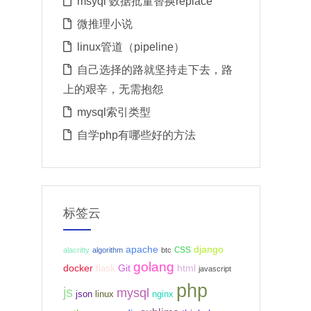
msyql 数据批量替换replace
微推理小说
linux管道（pipeline）
自己选择的路就坚持走下去，路
上的艰辛，无需抱怨
mysql索引类型
自学php有哪些好的方法
标签云
css
apache
django
alacritty
algorithm
btc
golang
docker
Git
html
flask
javascript
php
js
mysql
json
linux
nginx