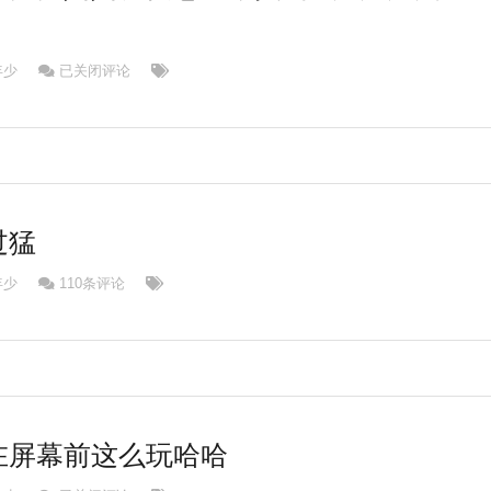
小猫咪做恶梦，猫猫妈妈就安慰它，真的太太太太有爱了！！抱抱
年少
已关闭评论
过猛
年少
110条评论
在屏幕前这么玩哈哈