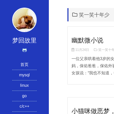
笑一笑十年少
幽默微小说
梦回故里
11月24日
笑一笑十
一位父亲哄着他3岁的
首页
妈，保佑爸爸，保佑外
女孩说：“我也不知道，爸
mysql
linux
go
c/c++
小猫咪做恶梦