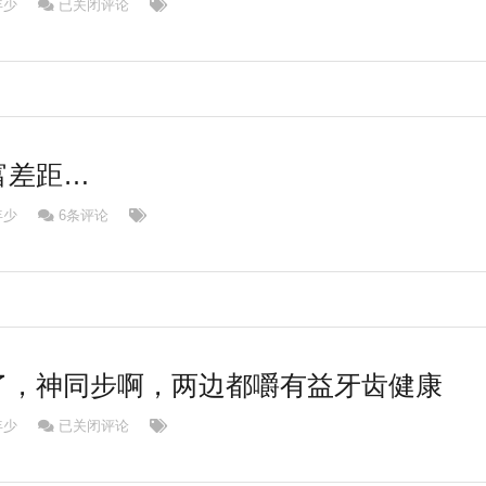
无聊就用勺子在屏幕前这么玩哈哈
年少
已关闭评论
富差距…
年少
6条评论
了，神同步啊，两边都嚼有益牙齿健康
哈哈，笑死我了，神同步啊，两边都嚼有益牙齿健康
年少
已关闭评论