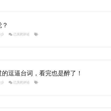
觉？
肥胖是什么感觉？
年少
已关闭评论
过的逗逼台词，看完也是醉了！
那些年我们听过的逗逼台词，看完也是醉了！
年少
已关闭评论