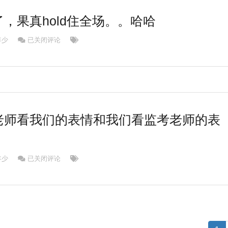
，果真hold住全场。。哈哈
哥。。你亮爆了，果真hold住全场。。哈哈
年少
已关闭评论
老师看我们的表情和我们看监考老师的表
考试时，监考老师看我们的表情和我们看监考老师的表情……
年少
已关闭评论