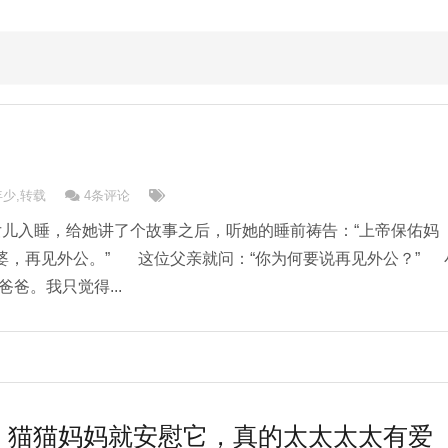
年少
,
转载
4条评论
女儿入睡，给她讲了个故事之后，听她的睡前祷告：“上帝保佑妈
婆，再见外公。” 这位父亲就问：“你为何要说再见外公？” 
爸。我只觉得...
，猫猫妈妈就安慰它，真的太太太太有爱