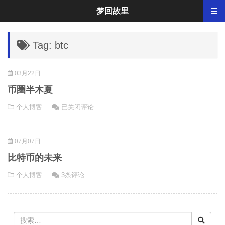
梦回故里
Tag: btc
03月22日
币圈半木夏
币
个人博客
已关闭评论
圈
半
07月07日
木
夏
比特币的未来
个人博客
3条评论