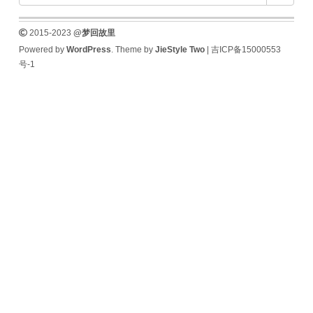
2015-2023
@梦回故里
Powered by
WordPress
. Theme by
JieStyle Two
|
吉ICP备15000553
号-1