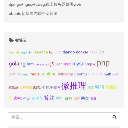
django+nginx+uwsgi线上服务器部署web
ubuntu切换国内软件安装源
标签云
css
apache
django
docker
Git
flask
alacritty
algorithm
btc
php
js
golang
mysql
html
json
linux
nginx
javascript
vscode
sublime
python
redis
thinkphp
ubuntu
web
react
wsl2
微推理
时间
梦回故
励志
小程序
优语录
加密货币
影评
搞笑
算法
里
爬虫
索引
网盘
生活
程序员
缓存
编程
青春