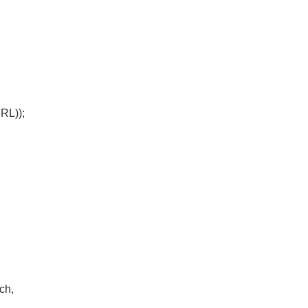
URL));
ch,