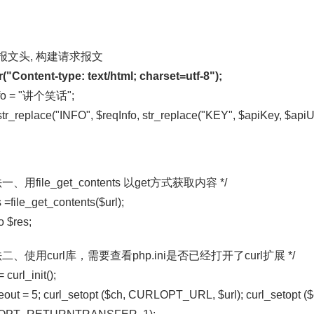
设置报文头, 构建请求报文
("Content-type: text/html; charset=utf-8");
nfo = "讲个笑话";
 str_replace("INFO", $reqInfo, str_replace("KEY", $apiKey, $api
法一、用file_get_contents 以get方式获取内容 */
file_get_contents($url);
$res;
方法二、使用curl库，需要查看php.ini是否已经打开了curl扩展 */
curl_init();
ut = 5; curl_setopt ($ch, CURLOPT_URL, $url); curl_setopt ($