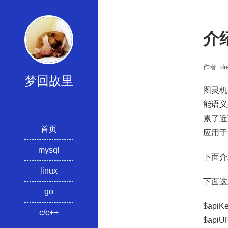
介
作者: dre
梦回故里
图灵机
能语义
累了近
首页
应用于
mysql
下面介
linux
下面这
go
$apiK
c/c++
$apiUR