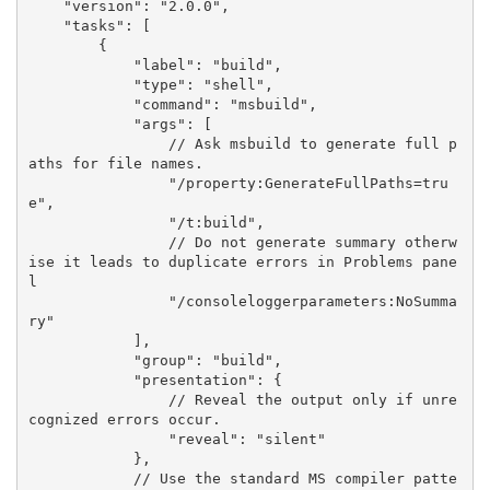
    "version": "2.0.0",

    "tasks": [

        {

            "label": "build",

            "type": "shell",

            "command": "msbuild",

            "args": [

                // Ask msbuild to generate full p
aths for file names.

                "/property:GenerateFullPaths=tru
e",

                "/t:build",

                // Do not generate summary otherw
ise it leads to duplicate errors in Problems pane
l

                "/consoleloggerparameters:NoSumma
ry"

            ],

            "group": "build",

            "presentation": {

                // Reveal the output only if unre
cognized errors occur.

                "reveal": "silent"

            },

            // Use the standard MS compiler patte