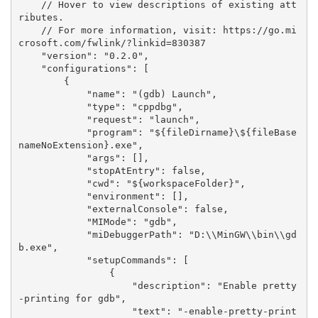
    // Hover to view descriptions of existing att
ributes.

    // For more information, visit: https://go.mi
crosoft.com/fwlink/?linkid=830387

    "version": "0.2.0",

    "configurations": [

        {

            "name": "(gdb) Launch",

            "type": "cppdbg",

            "request": "launch",

            "program": "${fileDirname}\${fileBase
nameNoExtension}.exe",

            "args": [],

            "stopAtEntry": false,

            "cwd": "${workspaceFolder}",

            "environment": [],

            "externalConsole": false,

            "MIMode": "gdb",

            "miDebuggerPath": "D:\\MinGW\\bin\\gd
b.exe",

            "setupCommands": [

                {

                    "description": "Enable pretty
-printing for gdb",

                    "text": "-enable-pretty-print