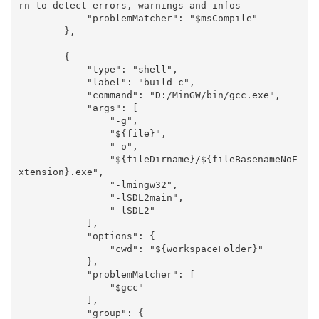
rn to detect errors, warnings and infos

            "problemMatcher": "$msCompile"

        },

        {

            "type": "shell",

            "label": "build c",

            "command": "D:/MinGW/bin/gcc.exe",

            "args": [

                "-g",

                "${file}",

                "-o",

                "${fileDirname}/${fileBasenameNoE
xtension}.exe",

                "-lmingw32",

                "-lSDL2main",

                "-lSDL2"

            ],

            "options": {

                "cwd": "${workspaceFolder}"

            },

            "problemMatcher": [

                "$gcc"

            ],

            "group": {
