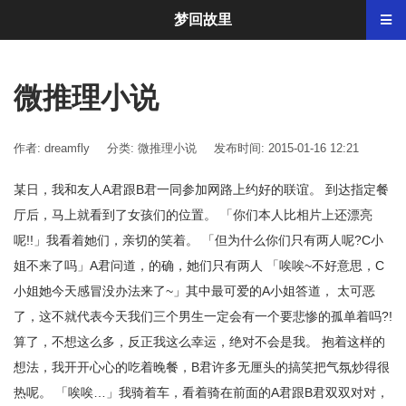
梦回故里
微推理小说
作者: dreamfly
分类:
微推理小说
发布时间: 2015-01-16 12:21
某日，我和友人A君跟B君一同参加网路上约好的联谊。 到达指定餐
厅后，马上就看到了女孩们的位置。 「你们本人比相片上还漂亮
呢!!」我看着她们，亲切的笑着。 「但为什么你们只有两人呢?C小
姐不来了吗」A君问道，的确，她们只有两人 「唉唉~不好意思，C
小姐她今天感冒没办法来了~」其中最可爱的A小姐答道， 太可恶
了，这不就代表今天我们三个男生一定会有一个要悲惨的孤单着吗?!
算了，不想这么多，反正我这么幸运，绝对不会是我。 抱着这样的
想法，我开开心心的吃着晚餐，B君许多无厘头的搞笑把气氛炒得很
热呢。 「唉唉…」我骑着车，看着骑在前面的A君跟B君双双对对，