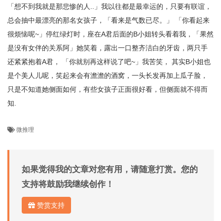
「想不到我就是那悲惨的人..」我以往都是最幸运的，只要有联谊，
总会抽中最漂亮的那名女孩子，「看来是气数已尽。」 「你看起来
很烦恼呢~」停红绿灯时，座在A君后面的B小姐转头看着我，「果然
是没有女伴的关系阿」她笑着，露出一口整齐洁白的牙齿，两只手
还紧紧抱着A君， 「你就别再这样说了吧~」我苦笑， 其实B小姐也
是个美人儿呢，笑起来会有澹澹的酒窝，一头长发再加上瓜子脸，
只是不知道她侧面如何，有些女孩子正面很好看，但侧面就不得而
知.
微推理
如果觉得我的文章对您有用，请随意打赏。您的
支持将鼓励我继续创作！
赞赏支持