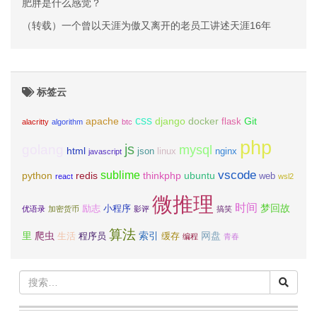
肥胖是什么感觉？
（转载）一个曾以天涯为傲又离开的老员工讲述天涯16年
标签云
css
apache
django
docker
Git
flask
alacritty
algorithm
btc
php
js
golang
mysql
html
json
linux
nginx
javascript
vscode
sublime
python
redis
thinkphp
ubuntu
web
react
wsl2
微推理
时间
梦回故
励志
小程序
优语录
加密货币
影评
搞笑
算法
里
爬虫
索引
网盘
生活
程序员
缓存
编程
青春