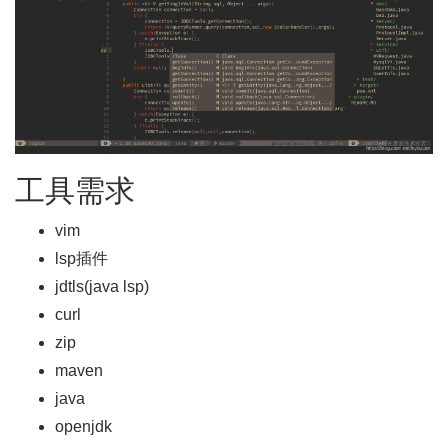
工具需求
vim
lsp插件
jdtls(java lsp)
curl
zip
maven
java
openjdk