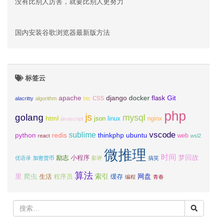
没有比别人厉害，就要比别人更努力
国内安装谷歌浏览器最新版方法
标签云
css
apache
django
docker
Git
flask
alacritty
algorithm
btc
php
js
golang
mysql
html
json
linux
nginx
javascript
vscode
sublime
python
redis
thinkphp
ubuntu
web
react
wsl2
微推理
时间
梦回故
励志
小程序
优语录
加密货币
影评
搞笑
算法
里
爬虫
索引
网盘
生活
程序员
缓存
编程
青春