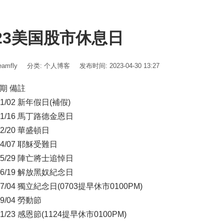
023美国股市休息日
amfly
分类:
个人博客
发布时间: 2023-04-30 13:27
期 備註
/01/02 新年假日(補假)
/01/16 馬丁路德金恩日
/02/20 華盛頓日
/04/07 耶穌受難日
/05/29 陣亡將士追悼日
/06/19 解放黑奴紀念日
/07/04 獨立紀念日(0703提早休市0100PM)
09/04 勞動節
/11/23 感恩節(1124提早休市0100PM)