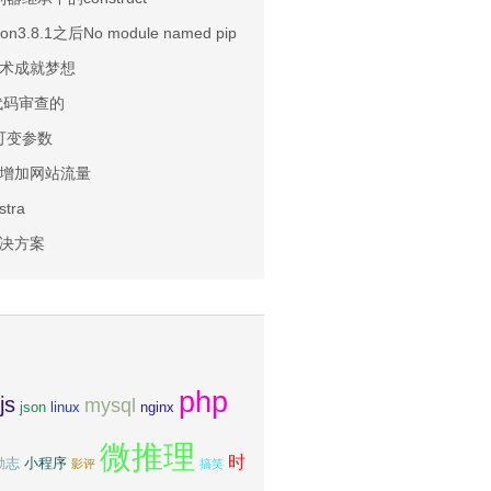
on3.8.1之后No module named pip
术成就梦想
行代码审查的
可变参数
增加网站流量
tra
决方案
php
js
mysql
json
linux
nginx
微推理
时
励志
小程序
影评
搞笑