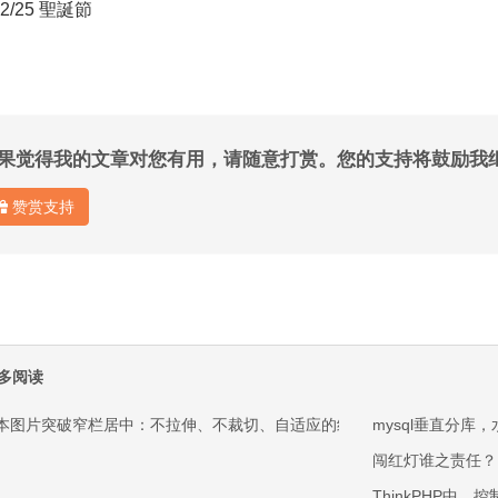
12/25 聖誕節
果觉得我的文章对您有用，请随意打赏。您的支持将鼓励我
赞赏支持
多阅读
本图片突破窄栏居中：不拉伸、不裁切、自适应的纯 CSS 方案
mysql垂直分
闯红灯谁之责任？
ThinkPHP中，控