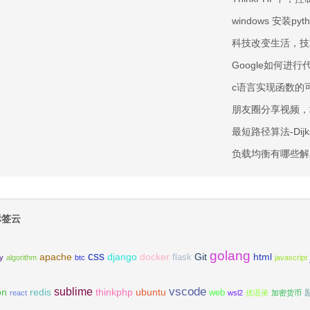
windows 安装pyth
科技改变生活，技
Google如何进
c语言实现函数的
朋友圈分享视频，
最短路径算法-Dijks
负载均衡有哪些解
签云
golang
css
apache
django
docker
Git
html
flask
ty
algorithm
btc
javascript
vscode
sublime
on
redis
thinkphp
ubuntu
web
react
wsl2
优语录
加密货币