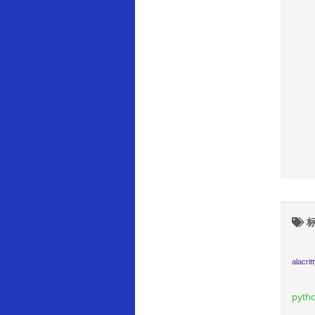
标
alacrit
pyth