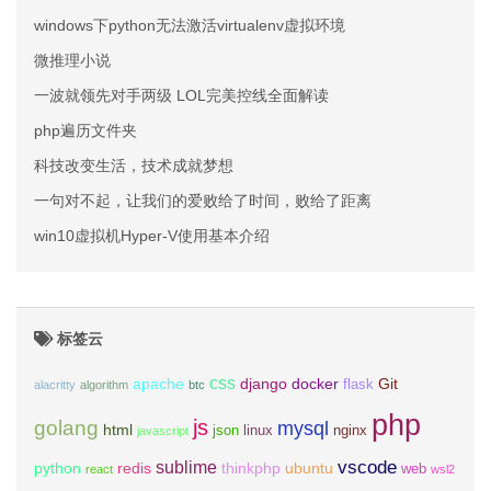
windows下python无法激活virtualenv虚拟环境
微推理小说
一波就领先对手两级 LOL完美控线全面解读
php遍历文件夹
科技改变生活，技术成就梦想
一句对不起，让我们的爱败给了时间，败给了距离
win10虚拟机Hyper-V使用基本介绍
标签云
css
apache
django
docker
Git
flask
alacritty
algorithm
btc
php
js
golang
mysql
html
json
linux
nginx
javascript
vscode
sublime
python
redis
thinkphp
ubuntu
web
react
wsl2