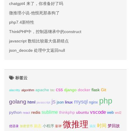
chatgpt4 来了，你准备好了吗
微推理小说-他恨死那条狗了
php7.4新特性
ThinkPHP中，控制器继承中的construct
javascript 数组比较最大值易错点
json_deocde 处理中文返回null
标签云
css
apache
django
docker
Git
flask
alacritty
algorithm
btc
php
js
golang
mysql
html
json
linux
nginx
javascript
vscode
sublime
python
redis
thinkphp
ubuntu
web
react
wsl2
微推理
时间
梦回故
励志
小程序
优语录
加密货币
影评
搞笑