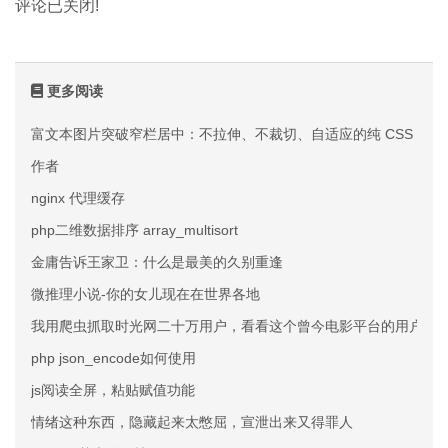
评论已关闭!
更多阅读
富文本图片突破窄栏居中：不拉伸、不裁切、自适应的纯 CSS 方案
作者
nginx 代理缓存
php二维数据排序 array_multisort
金庸告诉王家卫：什么是最美的久别重逢
微推理小说-你的女儿现在在世界各地
我用爬虫抓取时光网二十万用户，看看这个曾今电影平台的用户群
php json_encode如何使用
js阅读全屏，粘贴赋值功能
情绪这种东西，隐藏起来太憋屈，宣泄出来又得罪人