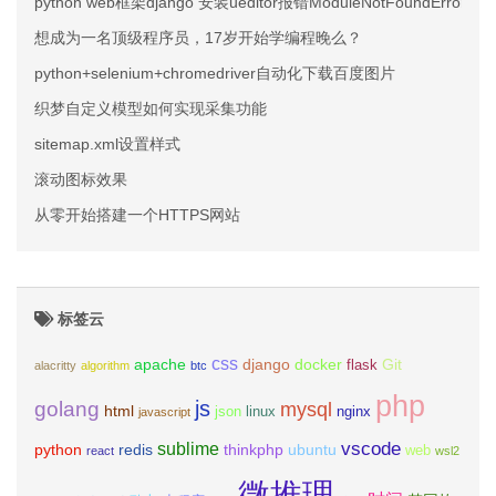
python web框架django 安装ueditor报错ModuleNotFoundError: No m
想成为一名顶级程序员，17岁开始学编程晚么？
python+selenium+chromedriver自动化下载百度图片
织梦自定义模型如何实现采集功能
sitemap.xml设置样式
滚动图标效果
从零开始搭建一个HTTPS网站
标签云
css
apache
django
docker
Git
flask
alacritty
algorithm
btc
php
js
golang
mysql
html
json
linux
nginx
javascript
vscode
sublime
python
redis
thinkphp
ubuntu
web
react
wsl2
微推理