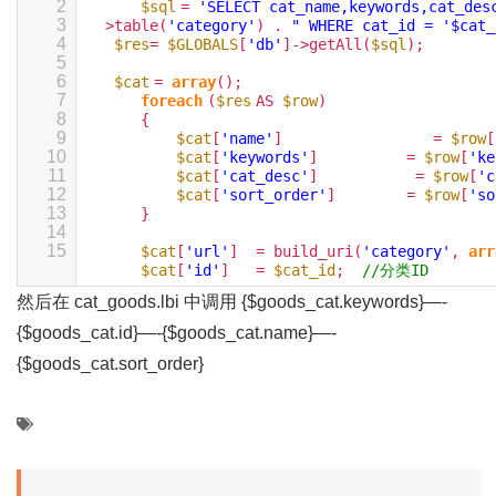
2
$sql
=
'SELECT cat_name,keywords,cat_des
3
>table(
'category'
) .
" WHERE cat_id = '$cat_
4
$res
=
$GLOBALS
[
'db'
]->getAll(
$sql
);
5
6
$cat
=
array
();
7
foreach
(
$res
AS
$row
)
8
{
9
$cat
[
'name'
] =
$row
[
10
$cat
[
'keywords'
] =
$row
[
'ke
11
$cat
[
'cat_desc'
] =
$row
[
'c
12
$cat
[
'sort_order'
] =
$row
[
'so
13
}
14
15
$cat
[
'url'
] = build_uri(
'category'
,
arr
$cat
[
'id'
] =
$cat_id
;
//分类ID
然后在 cat_goods.lbi 中调用 {$goods_cat.keywords}—-
{$goods_cat.id}—-{$goods_cat.name}—-
{$goods_cat.sort_order}