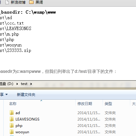
basedir为c:wampwww，但我们列举出了d:/test/目录下的文件：