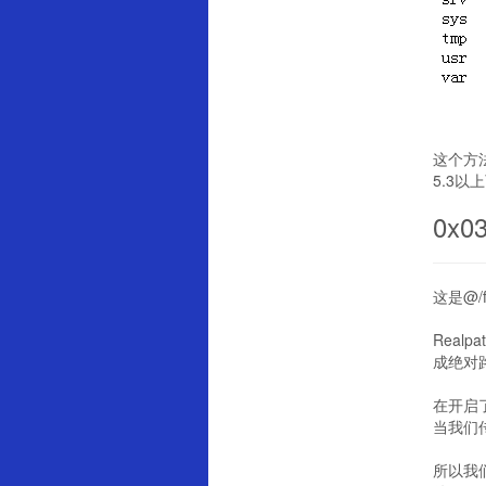
这个方
5.3以
0x0
这是@/f
Real
成绝对
在开启了
当我们传入
所以我