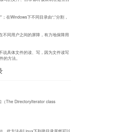
mp/”；在Windows下不同目录由“;”分割，
横亘在不同用户之间的屏障，有力地保障用
我们不说具体文件的读、写，因为文件读写
文件的方法。
录
。
rectoryIterator class
）。
，此方法在Linux下列举目录居然可以