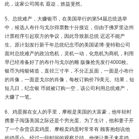
此，这家公司闻名 遐迩，效益斐然。
5、总统难产，大赚银币，在美国举行的第54届总统选举
中，候选人布什与戈尔得票数十分接近，但由于佛罗里达州
计票程序引起双方的争议，因此导致新总统 迟迟不能产
生。原计划发行新千年总统纪念币的美国诺博·斐特勒公司
面对总统难产的政治危机，灵机一动，化危机为商机，利用
早已经准备好了的布什与戈尔的雕 版像抢先发行4000枚。
银币为纯银铸造，直径三寸半，不分正反面，一面是小布什
的肖像，一面是戈尔的肖像，每枚订购价79美元。结果，短
短几日，纪念银 币就被订购一空，该公司利用总统难产，
大赚了一笔。
6、鸡蛋握在女人的手里，摩根是美国的大富豪，他年轻时
携妻子闯荡美国之际还是个穷光蛋。为了生计，他和妻子开
了一个杂货店卖鸡蛋。摩根卖鸡蛋时常常有 顾客抱怨说他
的鸡蛋小。经过一段时间的观察总结，他便让妻子来卖鸡