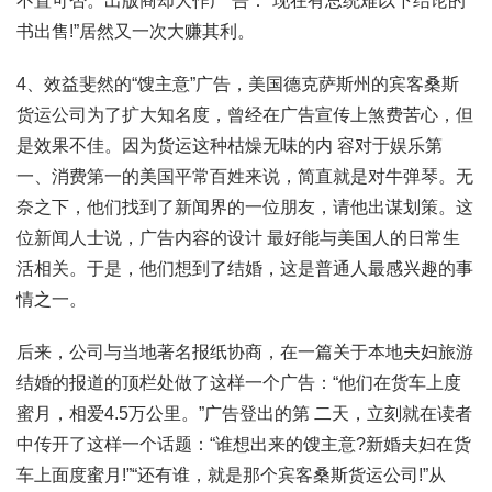
不置可否。出版商却大作广 告：“现在有总统难以下结论的
书出售!”居然又一次大赚其利。
4、效益斐然的“馊主意”广告，美国德克萨斯州的宾客桑斯
货运公司为了扩大知名度，曾经在广告宣传上煞费苦心，但
是效果不佳。因为货运这种枯燥无味的内 容对于娱乐第
一、消费第一的美国平常百姓来说，简直就是对牛弹琴。无
奈之下，他们找到了新闻界的一位朋友，请他出谋划策。这
位新闻人士说，广告内容的设计 最好能与美国人的日常生
活相关。于是，他们想到了结婚，这是普通人最感兴趣的事
情之一。
后来，公司与当地著名报纸协商，在一篇关于本地夫妇旅游
结婚的报道的顶栏处做了这样一个广告：“他们在货车上度
蜜月，相爱4.5万公里。”广告登出的第 二天，立刻就在读者
中传开了这样一个话题：“谁想出来的馊主意?新婚夫妇在货
车上面度蜜月!”“还有谁，就是那个宾客桑斯货运公司!”从