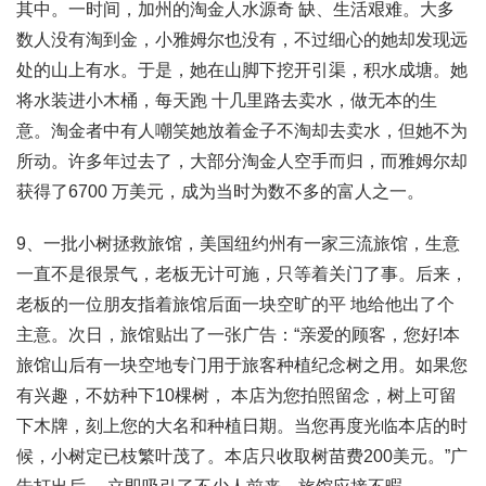
其中。一时间，加州的淘金人水源奇 缺、生活艰难。大多
数人没有淘到金，小雅姆尔也没有，不过细心的她却发现远
处的山上有水。于是，她在山脚下挖开引渠，积水成塘。她
将水装进小木桶，每天跑 十几里路去卖水，做无本的生
意。淘金者中有人嘲笑她放着金子不淘却去卖水，但她不为
所动。许多年过去了，大部分淘金人空手而归，而雅姆尔却
获得了6700 万美元，成为当时为数不多的富人之一。
9、一批小树拯救旅馆，美国纽约州有一家三流旅馆，生意
一直不是很景气，老板无计可施，只等着关门了事。后来，
老板的一位朋友指着旅馆后面一块空旷的平 地给他出了个
主意。次日，旅馆贴出了一张广告：“亲爱的顾客，您好!本
旅馆山后有一块空地专门用于旅客种植纪念树之用。如果您
有兴趣，不妨种下10棵树， 本店为您拍照留念，树上可留
下木牌，刻上您的大名和种植日期。当您再度光临本店的时
候，小树定已枝繁叶茂了。本店只收取树苗费200美元。”广