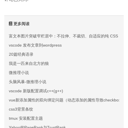
更多阅读
富文本图片突破窄栏居中：不拉伸、不裁切、自适应的纯 CSS 方案
vscode 发布文章到wordpress
20篇经典语录
我是一匹来自北方的狼
微推理小说
头脑风暴-微推理小说
vscode 新版配置调试c++(g++)
vue新添加属性的双向绑定问题（动态添加的属性导致checkbox不
css3背景条纹
tmux 安装配置主题
Yahoo的PageRank与TrustRank