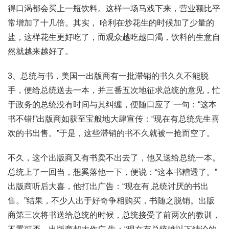
得口渴都会买上一瓶饮料。这样一场马戏下来，营业额比平
常增加了十几倍。其实， 哈利在炒花生的时候加了少量的
盐，这样花生更好吃了，而观众越吃越口渴，饮料的生意自
然就越来越好了。
3、总统与书，美国一出版商有一批滞销的书久久不能脱
手，便给总统送去一本，并三番五次地征求总统的意见，忙
于政务的总统没有时间与其纠缠，便随口应了 一句：“这本
书不错!”出版商如获至宝般地大肆宣传：“现在有总统先生喜
欢的书出售。”于是，这些滞销的书不久就被一抢而空了。
不久，这个出版商又有书卖不出去了，他又送给总统一本。
总统上了一回当，想奚落他一下，便说：“这本书糟透了。”
出版商听后大喜，他打出广告：“现在有 总统讨厌的书出
售。”结果，不少人出于好奇争相购买，书随之脱销。出版
商第三次将书送给总统的时候，总统接受了前两次的教训，