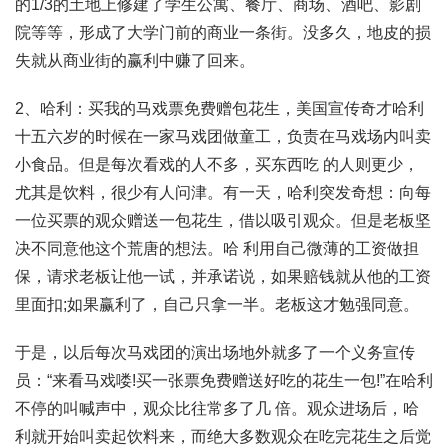
的1/3的土地上修建了学生公寓、餐厅、商场、酒吧、影剧
院等等，形成了大学门前的商业一条街。没多久，地皮的损
失就从商业街的赢利中赚了回来。
2、哈利：买我的马戏票免费赠包花生，美国宣传奇才哈利
十五六岁的时候在一家马戏团做童工，负责在马戏场内叫卖
小食品。但是每次看戏的人不多，买东西吃 的人则更少，
尤其是饮料，很少有人问津。有一天，哈利突发奇想：向每
一位买票的观众赠送一包花生，借以吸引观众。但是老板坚
决不同意他这个荒唐的想法。哈 利用自己微薄的工资做担
保，请求老板让他一试，并承诺说，如果赔钱就从他的工资
里面扣;如果赢利了，自己只拿一半。老板这才勉强同意。
于是，以后每次马戏团的演出场地外就多了一个义务宣传
员：“来看马戏喽!买一张票免费赠送好吃的花生一包!”在哈利
不停的叫喊声中，观众比往常多了几 倍。观众进场后，哈
利就开始叫卖起饮料来，而绝大多数观众在吃完花生之后觉