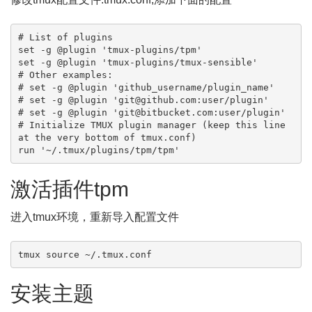
# List of plugins

set -g @plugin 'tmux-plugins/tpm'

set -g @plugin 'tmux-plugins/tmux-sensible'

# Other examples:

# set -g @plugin 'github_username/plugin_name'

# set -g @plugin 'git@github.com:user/plugin'

# set -g @plugin 'git@bitbucket.com:user/plugin'

# Initialize TMUX plugin manager (keep this line 
at the very bottom of tmux.conf)

run '~/.tmux/plugins/tpm/tpm'
激活插件tpm
进入tmux环境，重新导入配置文件
tmux source ~/.tmux.conf
安装主题