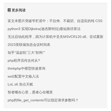
更多阅读
富文本图片突破窄栏居中：不拉伸、不裁切、自适应的纯 CSS 方案
python3 实现Dijkstra(迪杰斯特拉)最短路径算法
无法启动此程序，因为计算机中丢失MSVCR120.dll。尝试重新
2023美联储加息会议时间表
知乎“温赵轮”三大“软狗“”
php程序员何去何从?
thinkphp中模型快速查询
wsl2配置中文输入法
LoL s6 加点天赋
智者嘴在心里，愚者心在嘴里
php的file_get_contents可以指定请求参数吗？