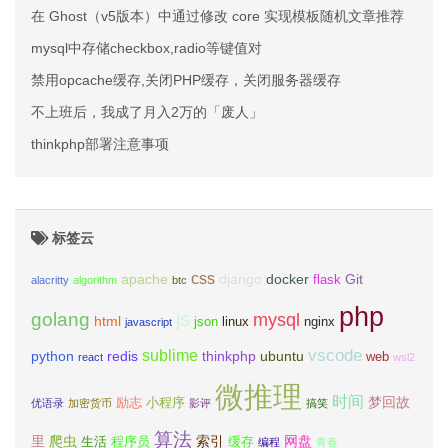
在 Ghost（v5版本）中通过修改 core 实现模板随机文章推荐
mysql中存储checkbox,radio等键值对
禁用opcache缓存,关闭PHP缓存，关闭服务器缓存
不上班后，我成了月入2万的「废人」
thinkphp部署注意事项
标签云
css
apache
django
docker
Git
flask
alacritty
algorithm
btc
php
js
golang
mysql
html
json
linux
nginx
javascript
vscode
sublime
python
redis
thinkphp
ubuntu
web
react
wsl2
微推理
时间
梦回故
励志
小程序
优语录
加密货币
影评
搞笑
算法
里
爬虫
索引
网盘
生活
程序员
缓存
编程
青春