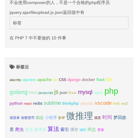
不会使用composer的人，不是一个合格的php程序员
jquery.ajaxfileupload.js json返回值中有
标签
在 PHP 7 中不要做的 10 件事
标签云
css
apache
django
docker
Git
flask
alacritty
algorithm
btc
php
js
golang
mysql
html
json
linux
nginx
javascript
vscode
sublime
python
redis
thinkphp
ubuntu
web
react
wsl2
微推理
时间
梦回故
励志
小程序
优语录
加密货币
影评
搞笑
算法
里
爬虫
索引
网盘
生活
程序员
缓存
编程
青春