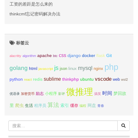
工资的差距是怎么来的
thinkcmf忘记密码解决办法
标签云
css
apache
django
docker
Git
flask
alacritty
algorithm
btc
php
js
golang
mysql
html
json
linux
nginx
javascript
vscode
sublime
python
redis
thinkphp
ubuntu
web
react
wsl2
微推理
时间
梦回故
励志
小程序
优语录
加密货币
影评
搞笑
算法
里
爬虫
索引
网盘
生活
程序员
缓存
编程
青春