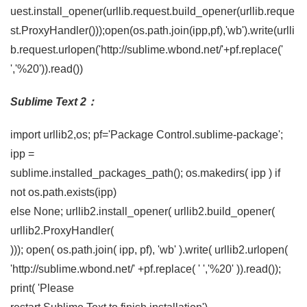
uest.install_opener(urllib.request.build_opener(urllib.reque
st.ProxyHandler()));open(os.path.join(ipp,pf),'wb').write(urlli
b.request.urlopen('http://sublime.wbond.net/'+pf.replace('
','%20')).read())
Sublime Text 2：
import urllib2,os; pf='Package Control.sublime-package';
ipp =
sublime.installed_packages_path(); os.makedirs( ipp ) if
not os.path.exists(ipp)
else None; urllib2.install_opener( urllib2.build_opener(
urllib2.ProxyHandler(
))); open( os.path.join( ipp, pf), 'wb' ).write( urllib2.urlopen(
'http://sublime.wbond.net/' +pf.replace( ' ','%20' )).read());
print( 'Please