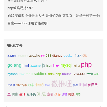
vim 窗口分屏之后尺寸调节
php编码规范psr2
她12岁供四个哥哥上大学,哥哥们为她穿孝衣，她是全村第一个未成
百度umeditor使用功能说明
标签云
css
apache
django
docker
Git
flask
alacritty
algorithm
btc
php
js
golang
mysql
html
json
linux
nginx
javascript
vscode
sublime
python
redis
thinkphp
ubuntu
web
react
wsl2
微推理
时间
梦回故
励志
小程序
优语录
加密货币
影评
搞笑
算法
里
爬虫
索引
网盘
生活
程序员
缓存
编程
青春