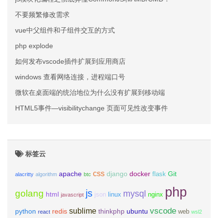
不要频繁修改需求
vue中父组件和子组件交互的方式
php explode
如何发布vscode插件扩展到应用商店
windows 查看网络连接，进程端口号
微软在桌面端的统治地位为什么没有扩展到移动端
HTML5事件—visibilitychange 页面可见性改变事件
标签云
css
apache
django
docker
Git
flask
alacritty
algorithm
btc
php
js
golang
mysql
html
json
linux
nginx
javascript
vscode
sublime
python
redis
thinkphp
ubuntu
web
react
wsl2