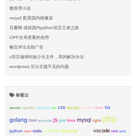
微推理小说
msys2 配置国内镜像源
豆瓣网:成就国内python语言王者之路
C#中全局变量的使用
畅言评论去除广告
c语言编译时缺少头文件，库的解决办法
wordpress 后台主题不见的问题
标签云
css
apache
django
docker
Git
flask
alacritty
algorithm
btc
php
js
golang
mysql
html
json
linux
nginx
javascript
vscode
sublime
python
redis
thinkphp
ubuntu
web
react
wsl2