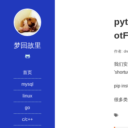
py
ot
梦回故里
作者: dre
我们安装
'sho
首页
mysql
pip i
linux
很多类似
go
c/c++