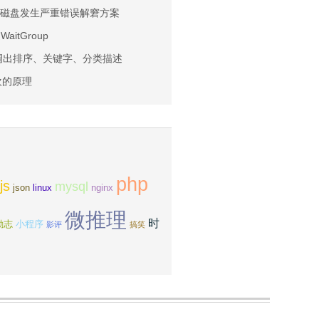
i 检查/磁盘发生严重错误解窘方案
WaitGroup
类调出排序、关键字、分类描述
欢的原理
php
js
mysql
json
linux
nginx
微推理
时
励志
小程序
影评
搞笑