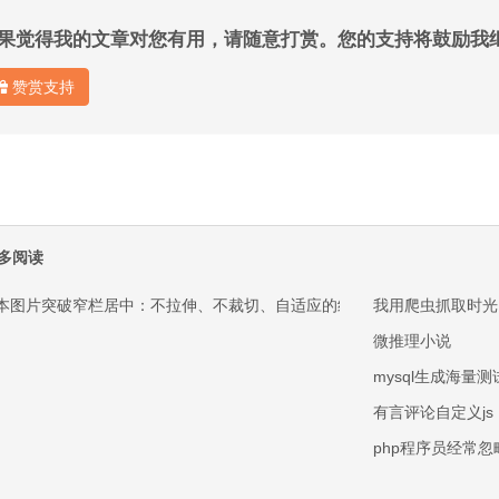
果觉得我的文章对您有用，请随意打赏。您的支持将鼓励我
赞赏支持
多阅读
本图片突破窄栏居中：不拉伸、不裁切、自适应的纯 CSS 方案
我用爬虫抓取时光
微推理小说
mysql生成海量
有言评论自定义js
php程序员经常