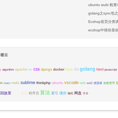
ubuntu wub
golang之sync包之
Ecshop首页分
ecshop中猜你喜
签云
golang
css
apache
django
docker
Git
html
flask
ty
algorithm
btc
javascript
vscode
sublime
on
redis
thinkphp
ubuntu
web
react
wsl2
优语录
加密货币
算法
梦回故里
爬虫
索引
网盘
生活
程序员
缓存
编程
青春