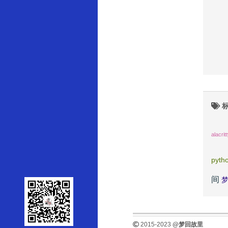
标
alacrit
pyth
间
2015-2023
@梦回故里