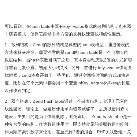
可以看到：在hash table中既有key->value形式的散列结构，也有双
向链表模式，使得它能够非常方便的支持快速查找和线性遍历。
1、散列结构：Zend的散列结构是典型的hash表模型，通过链表的
方式来解决冲突。需要注意的是zend的hash table是一个自增长的
数据结构，当hash表数目满了之后，其本身会动态以2倍的方式扩容
并重新元素位置。初始大小均为8。另外，在进行 key->value快速查
找时候，zend本身还做了一些优化，通过空间换时间的方式加快速
度。比如在每个元素中都会用一个变量 nKeyLength标识key的长度
以作快速判定。
2、双向链表：Zend hash table通过一个链表结构，实现了元素的
线性遍历。理论上，做遍历使用单向链表就够了，之所以使用双向
链表，主要目的是为了快速删除，避免遍历。 Zend hash table是一
种复合型的结构，作为数组使用时，即支持常见的关联数组也能够
作为顺序索引数字来使用，甚至允许2者的混合。PHP关联数组：关