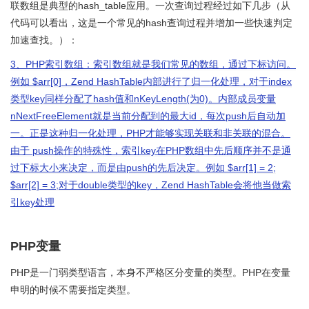
联数组是典型的hash_table应用。一次查询过程经过如下几步（从
代码可以看出，这是一个常见的hash查询过程并增加一些快速判定
加速查找。）：
3、PHP索引数组：索引数组就是我们常见的数组，通过下标访问。
例如 $arr[0]，Zend HashTable内部进行了归一化处理，对于index
类型key同样分配了hash值和nKeyLength(为0)。内部成员变量
nNextFreeElement就是当前分配到的最大id，每次push后自动加
一。正是这种归一化处理，PHP才能够实现关联和非关联的混合。
由于 push操作的特殊性，索引key在PHP数组中先后顺序并不是通
过下标大小来决定，而是由push的先后决定。例如 $arr[1] = 2;
$arr[2] = 3;对于double类型的key，Zend HashTable会将他当做索
引key处理
PHP变量
PHP是一门弱类型语言，本身不严格区分变量的类型。PHP在变量
申明的时候不需要指定类型。