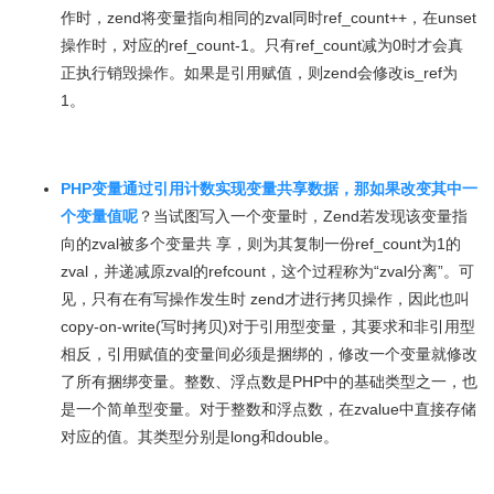
作时，zend将变量指向相同的zval同时ref_count++，在unset
操作时，对应的ref_count-1。只有ref_count减为0时才会真
正执行销毁操作。如果是引用赋值，则zend会修改is_ref为
1。
PHP变量通过引用计数实现变量共享数据，那如果改变其中一
个变量值呢
？当试图写入一个变量时，Zend若发现该变量指
向的zval被多个变量共 享，则为其复制一份ref_count为1的
zval，并递减原zval的refcount，这个过程称为“zval分离”。可
见，只有在有写操作发生时 zend才进行拷贝操作，因此也叫
copy-on-write(写时拷贝)对于引用型变量，其要求和非引用型
相反，引用赋值的变量间必须是捆绑的，修改一个变量就修改
了所有捆绑变量。整数、浮点数是PHP中的基础类型之一，也
是一个简单型变量。对于整数和浮点数，在zvalue中直接存储
对应的值。其类型分别是long和double。