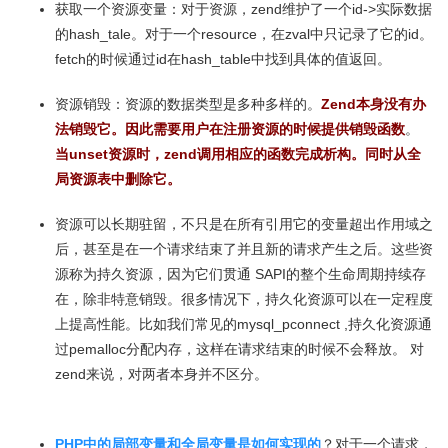
获取一个资源变量：对于资源，zend维护了一个id->实际数据
的hash_tale。对于一个resource，在zval中只记录了它的id。
fetch的时候通过id在hash_table中找到具体的值返回。
资源销毁：资源的数据类型是多种多样的。
Zend本身没有办
法销毁它。因此需要用户在注册资源的时候提供销毁函数
。
当unset资源时，zend调用相应的函数完成析构。同时从全
局资源表中删除它。
资源可以长期驻留，不只是在所有引用它的变量超出作用域之
后，甚至是在一个请求结束了并且新的请求产生之后。这些资
源称为持久资源，因为它们贯通 SAPI的整个生命周期持续存
在，除非特意销毁。很多情况下，持久化资源可以在一定程度
上提高性能。比如我们常见的mysql_pconnect ,持久化资源通
过pemalloc分配内存，这样在请求结束的时候不会释放。 对
zend来说，对两者本身并不区分。
PHP中的局部变量和全局变量是如何实现的
？对于一个请求，