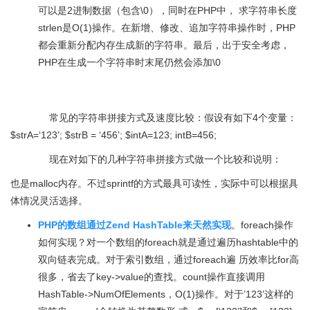
可以是2进制数据（包含\0），同时在PHP中， 求字符串长度
strlen是O(1)操作。在新增、修改、追加字符串操作时，PHP
都会重新分配内存生成新的字符串。最后，出于安全考虑，
PHP在生成一个字符串时末尾仍然会添加\0
常见的字符串拼接方式及速度比较：假设有如下4个变量：
$strA=‘123’; $strB = ‘456’; $intA=123; intB=456;
现在对如下的几种字符串拼接方式做一个比较和说明：
也是malloc内存。不过sprintf的方式最具可读性，实际中可以根据具
体情况灵活选择。
PHP的数组通过Zend HashTable来天然实现
。foreach操作
如何实现？对一个数组的foreach就是通过遍历hashtable中的
双向链表完成。对于索引数组，通过foreach遍 历效率比for高
很多，省去了key->value的查找。count操作直接调用
HashTable->NumOfElements，O(1)操作。对于’123’这样的