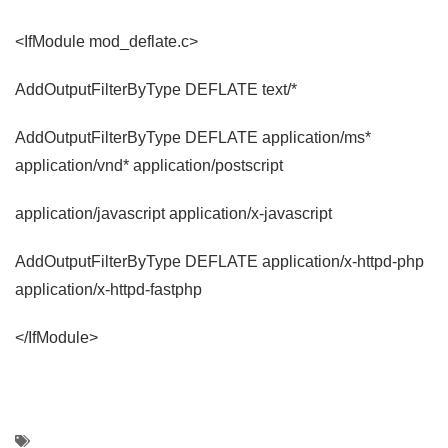
<IfModule mod_deflate.c>
AddOutputFilterByType DEFLATE text/*
AddOutputFilterByType DEFLATE application/ms*
application/vnd* application/postscript
application/javascript application/x-javascript
AddOutputFilterByType DEFLATE application/x-httpd-php
application/x-httpd-fastphp
</IfModule>