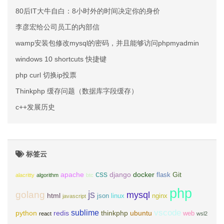
80后IT大牛自白：8小时外的时间决定你的身价
李彦宏给公司员工的内部信
wamp安装包修改mysql的密码，并且能够访问phpmyadmin
windows 10 shortcuts 快捷键
php curl 切换ip投票
Thinkphp 缓存问题（数据库字段缓存）
c++发展历史
标签云
css
apache
django
docker
Git
flask
alacritty
algorithm
btc
php
js
golang
mysql
html
json
linux
nginx
javascript
vscode
sublime
python
redis
thinkphp
ubuntu
web
react
wsl2