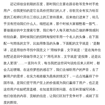
还记得创业初期的百度，那时我们主要在跟谷歌等竞争对手抢
用户，但我更怕的是它去高价挖我们的人才，谷歌完全有实力给百
度的工程师们开出三倍以上的工资待遇来。后来他们进来了，却几
乎没有挖动我们什么人。细想起来，那个时候大家都憋着一股气，
要做最好的中文搜索引擎。我们每个人每天都为自己做的事情感到
特别自豪。那时候我们的招聘海报经常用一个名人的头像，在下面
配一句简练的文字。比如用鲁迅的头像，下面配的文字就是：“是翻
译，还是用创作寻找中国意义？”用钱学森，文字就是：“是在海外住
别墅还是回中国做导弹之父？”用毛泽东，文字就是“是投降，还是比
敌人更强”……一直到今天，每当我把这些词句说给后来人听时，都
会几近哽咽。在这些梦想的感召下，我们去倾听用户的声音，去了
解用户的需求，在实力相差极为悬殊的情况下，一点点地赢得了中
国市场。是我们坚守用户至上的价值观为我们赢得了用户，也正是
这些用户在贴吧里盖楼、在知道里回答问题、在百科里编写词条，
他们创造的内容、贡献的信息，让我们区别于竞争对手，成就了百
度的辉煌。