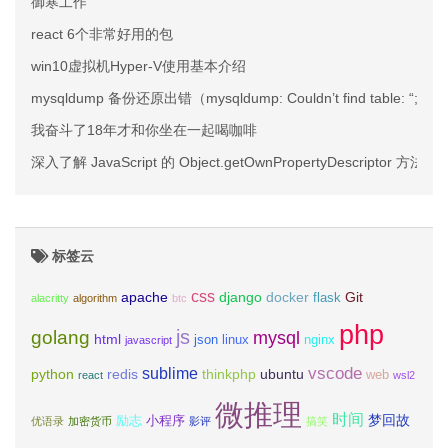
御寒工作
react 6个非常好用的包
win10虚拟机Hyper-V使用基本介绍
mysqldump 备份还原出错（mysqldump: Couldn’t find table: “;”）
我奋斗了18年才和你坐在一起喝咖啡
深入了解 JavaScript 的 Object.getOwnPropertyDescriptor 方法
标签云
css
apache
django
docker
Git
flask
alacritty
algorithm
btc
php
js
golang
mysql
html
json
linux
nginx
javascript
vscode
sublime
python
redis
thinkphp
ubuntu
web
react
wsl2
微推理
时间
梦回故
励志
小程序
优语录
加密货币
影评
搞笑