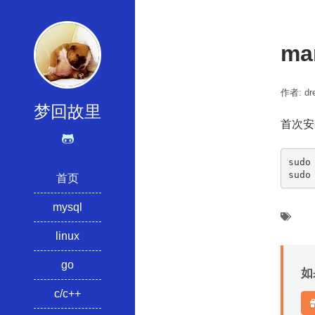
m
作者: dre
梦回故里
首次安
sudo
sudo
首页
mysql
linux
go
如
c/c++