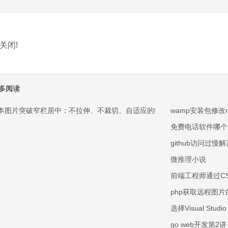
关闭!
多阅读
本图片突破窄栏居中：不拉伸、不裁切、自适应的纯 CSS 方案
wamp安装包修改m
免费电话软件哪个
github访问过慢
微推理小说
前端工程师通过C
php获取远程图
选择Visual St
go web开发第2讲