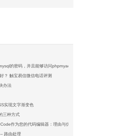
ysql的密码，并且能够访问phpmyadmin
好？ 触宝易信微信电话评测
解决办法
SS实现文字渐变色
片的三种方式
udio Code作为您的代码编辑器：理由与优势
 – 路由处理