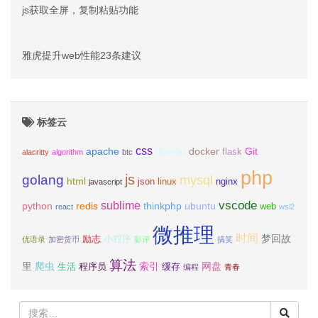
js获取全屏，复制粘贴功能
雅虎提升web性能23条建议
标签云
css
apache
django
docker
Git
flask
alacritty
algorithm
btc
php
js
golang
mysql
html
json
linux
nginx
javascript
vscode
sublime
python
redis
thinkphp
ubuntu
web
react
wsl2
微推理
时间
梦回故
励志
小程序
优语录
加密货币
影评
搞笑
算法
里
爬虫
索引
网盘
生活
程序员
缓存
编程
青春