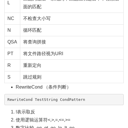
L
面的匹配
NC
不检查大小写
N
循环匹配
QSA
将查询拼接
PT
将文件路径视为URI
R
重新定向
S
跳过规则
RewriteCond （条件判断）
RewriteCond TestString CondPattern 
!表示取反
使用逻辑运算符<,>,=,<=,>=
数字比较 -eq,-gt,-ge,-le,-lt,-ne