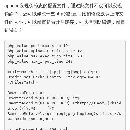
apache实现伪静态的配置文件，通过此文件不仅可以实现
伪静态，还可以修改一些php的配置，比如修改默认上传文
件的大小，可以设置是否开启缓存，可以控制防盗链，设置
错误页面
php_value post_max_size 12m

php_value upload_max_filesize 12m

php_value max_execution_time 120

php_value max_input_time 240

<FilesMatch ".(gif|jpg|jpeg|png|ico)$">

Header set Cache-Control "max-age=86400"

</FilesMatch>

RewriteEngine on

RewriteCond %{HTTP_REFERER} !^$

RewriteCond %{HTTP_REFERER} !^http://(www\.)?baid
u.com(/)?.*$     [NC]

RewriteRule .*\.(gif|jpg|jpeg|bmp|png)$ https://w
ww.baidu.com [R,NC,L]

ErrorDocument 404 404.html
