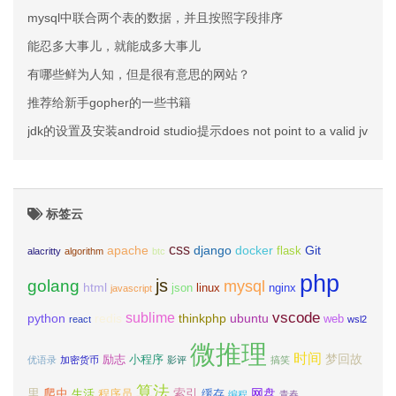
mysql中联合两个表的数据，并且按照字段排序
能忍多大事儿，就能成多大事儿
有哪些鲜为人知，但是很有意思的网站？
推荐给新手gopher的一些书籍
jdk的设置及安装android studio提示does not point to a valid jvm
标签云
css
apache
django
docker
Git
flask
alacritty
algorithm
btc
php
js
golang
mysql
html
json
linux
nginx
javascript
vscode
sublime
python
redis
thinkphp
ubuntu
web
react
wsl2
微推理
时间
梦回故
励志
小程序
优语录
加密货币
影评
搞笑
算法
里
爬虫
索引
网盘
生活
程序员
缓存
编程
青春