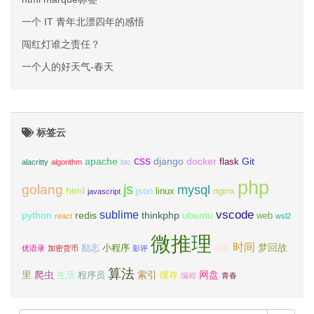
一个 IT 青年北漂四年的感悟
闯红灯谁之责任？
一个人的好天气-春天
标签云
css
apache
django
docker
Git
flask
alacritty
algorithm
btc
php
js
golang
mysql
html
json
linux
nginx
javascript
vscode
sublime
python
redis
thinkphp
ubuntu
web
react
wsl2
微推理
时间
梦回故
励志
小程序
优语录
加密货币
影评
搞笑
算法
里
爬虫
索引
网盘
生活
程序员
缓存
编程
青春