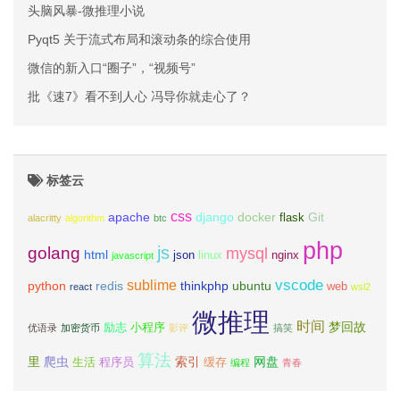
头脑风暴-微推理小说
Pyqt5 关于流式布局和滚动条的综合使用
微信的新入口“圈子”，“视频号”
批《速7》看不到人心 冯导你就走心了？
标签云
css
apache
django
docker
Git
flask
alacritty
algorithm
btc
php
js
golang
mysql
html
json
linux
nginx
javascript
vscode
sublime
python
redis
thinkphp
ubuntu
web
react
wsl2
微推理
时间
梦回故
励志
小程序
优语录
加密货币
影评
搞笑
算法
里
爬虫
索引
网盘
生活
程序员
缓存
编程
青春