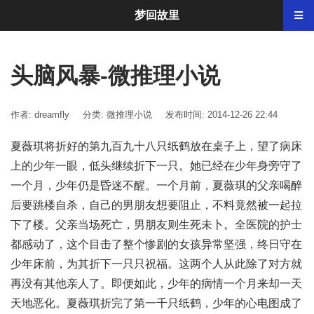
梦回故里
头脑风暴-微推理小说
作者: dreamfly
分类:
微推理小说
发布时间: 2014-12-26 22:44
夏薇琪将折好的第九百九十八只纸鹤放在桌子上，望了病床
上的少年一眼，低头继续折下一只。她已经在少年身旁守了
一个月，少年仍是昏迷不醒。一个月前，夏薇琪的父亲喝醉
后要跳楼自杀，自己的男朋友想要阻止，不料竟然被一起拉
下了楼。父亲当场死亡，男朋友则生死未卜。全医院的护士
都感动了，这个目击了整个惨剧的女孩异常坚强，终日守在
少年床前，为其折下一只只祝福。这两个人从此除了对方就
再没有其他亲人了。即便如此，少年的病情一个月来却一天
天地恶化。夏薇琪折完了第一千只纸鹤，少年的心电图成了