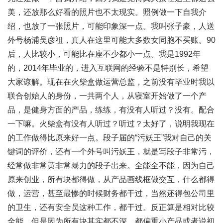
美，还放那么好看的照片也不太现实。照例做一下自我介
绍，也放了一张照片，可能印象深一点。我叫张子豪，人送
外号杨浦吴彦祖，真人在这里可能大多数女同胞不买账。90
后，人比较小，可能比在座不少都小一点。我是1992年
的，2014年毕业的，进入互联网的经验不是特别长，希望
大家谅解。现在在火柴盒做运营总监，之前没有毕业时我以
联合创始人的身份，一共两个人，从寝室开始做了一个产
品，是健身方面的产品，练练，有没有人听过？没有。配合
一下嘛。火柴盒有没有人听过？听过？太好了，说明我现在
的工作做得比原来好一点。段子届的“污妖王”我对自己的关
键词的评价，还有一个外号叫污妖王，就是写段子非常污，
经常做非常黄非常暴力的段子出来。全能全不能，因为自己
原来创业，所有块都得做，从产品画线框做交互，什么都得
做，运营，甚至最惨的时候财务都干过，当然还得包公司里
的卫生，还有安全员这种工作，都干过。反正算是相对比较
全能，但是因为所有块其实都不深，都偏重小产品或者说初