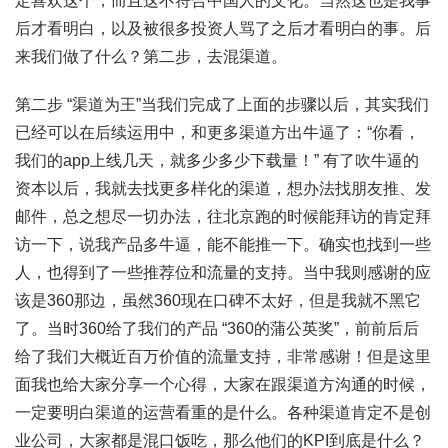
定喜欢这个，而且这不符合中国人的文化。当然这也是我事
后才看明白，以及被很多投资人骂了之后才看明白的事。后
来我们做了什么？第二步，去混渠道。
第二步 “渠道为王”当我们完成了上面的步骤以后，其实我们
已经可以在后续运用中，和更多渠道方出牛逼了：“你看，
我们的app上线几天，就多少多少下载量！” 有了吹牛逼的
资本以后，我就去找更多样化的渠道，想办法找朋友推、发
邮件，总之想尽一切办法，往北京跑的时候能拜访的肯定拜
访一下，说我产品多牛逼，能不能推一下。确实也找到一些
人，也得到了一些推荐位和流量的支持。当中我则感谢的应
该是360那边，虽然360现在口碑不太好，但是我就不黑它
了。当时360给了我们的产品 “360的蒲公英奖”，前前后后
给了我们大概近百万价值的流量支持，非常感谢！但是这里
面我也给大家分享一个心得，大家在跟渠道方沟通的时候，
一定要明白渠道的运营看重的是什么。各种渠道肯定不是创
业公司，大家都是混口饭吃，那么他们的KPI到底是什么？