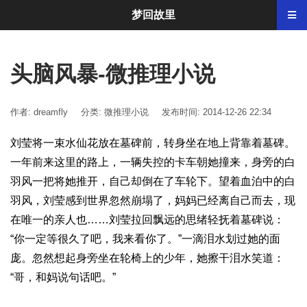
梦回故里
头脑风暴-微推理小说
作者: dreamfly
分类:
微推理小说
发布时间: 2014-12-26 22:34
刘莹将一束水仙花放在墓碑前，转身坐在地上背靠着墓碑。
一年前来这里的路上，一辆失控的卡车朝她撞来，身旁的白
羽风一把将她推开，自己却倒在了车轮下。望着血泊中的白
羽风，刘莹感到世界忽然崩塌了，妈妈已经离自己而去，现
在唯一的亲人也……刘莹拉回飘远的思绪轻抚着墓碑说：
“你一定等很久了吧，我来看你了。”一滴泪水划过她的面
庞。忽然想起身旁坐在轮椅上的少年，她擦干泪水笑道：
“哥，和妈说句话吧。”