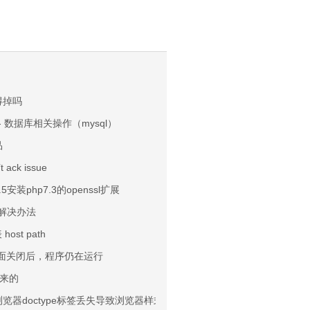
得掉吗
讲- 数据库相关操作（mysql）
品
t ack issue
.5安装php7.3的openssl扩展
密码解决办法
host path
图形界面关闭后，程序仍在运行
来的
览器doctype标签丢失导致浏览器样式变化