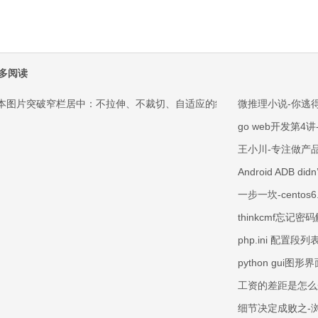
多阅读
本图片突破窄栏居中：不拉伸、不裁切、自适应的纯 CSS 方案
微推理小说-你逃
go web开发第4
王小川-专注做产
Android ADB didn’
一步一坎-centos6
thinkcmf忘记
php.ini 配置段列表 
python gui
工资的差距是怎么
细节决定成败之-浏