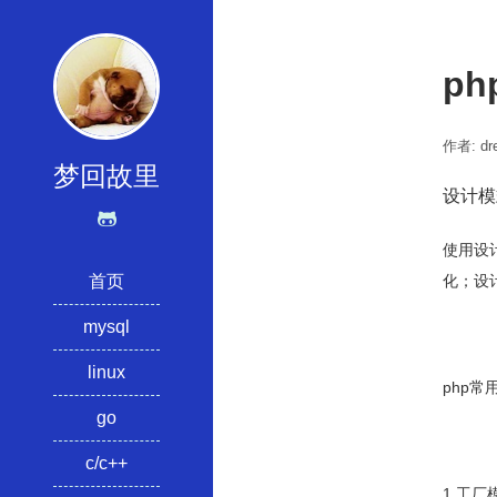
p
作者: dre
梦回故里
设计模
使用设
首页
化；设
mysql
linux
php常
go
c/c++
1.工厂