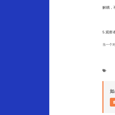
解耦，
5.观察
当一个
如