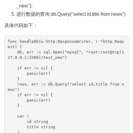
_new");
进行数据的查询 db.Query("select id,title from news")
具体代码如下：
func handleDb(w http.ResponseWriter, r *http.Requ
est) {

    db, err := sql.Open("mysql", "root:root@tcp(1
27.0.0.1:3306)/test_new")

    if err != nil {

        panic(err)

    }

    rows, err := db.Query("select id,title from n
ews")

    if err != nil {

        panic(err)

    }

    var (

        id string

        title string

    )
