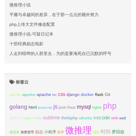
微推理小说
平庸与卓越间的差异，在于那一点点的额外努力
php上传大文件修改配置
微推理小说-可疑日记本
十部经典励志电影
人走到喧哗的人群里去，为的是要淹死自已沉默的呼号
标签云
css
apache
django
docker
Git
flask
alacritty
algorithm
btc
php
js
golang
mysql
html
json
linux
nginx
javascript
vscode
sublime
python
redis
thinkphp
ubuntu
web
react
wsl2
微推理
时间
梦回故
励志
小程序
优语录
加密货币
影评
搞笑