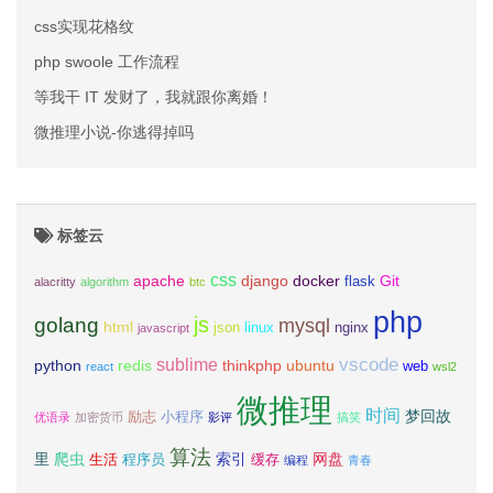
css实现花格纹
php swoole 工作流程
等我干 IT 发财了，我就跟你离婚！
微推理小说-你逃得掉吗
标签云
css
apache
django
docker
Git
flask
alacritty
algorithm
btc
php
js
golang
mysql
html
json
linux
nginx
javascript
vscode
sublime
python
redis
thinkphp
ubuntu
web
react
wsl2
微推理
时间
梦回故
励志
小程序
优语录
加密货币
影评
搞笑
算法
里
爬虫
索引
网盘
生活
程序员
缓存
编程
青春