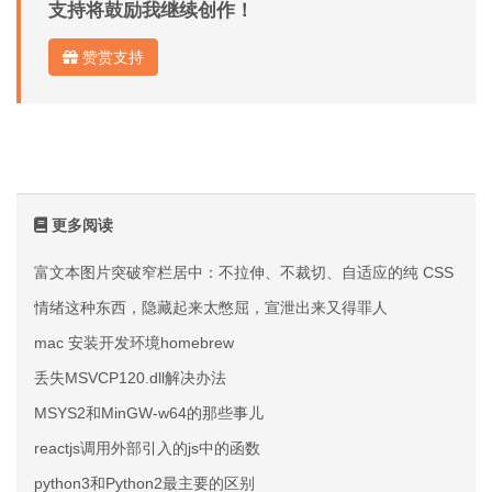
支持将鼓励我继续创作！
赞赏支持
更多阅读
富文本图片突破窄栏居中：不拉伸、不裁切、自适应的纯 CSS 方案
情绪这种东西，隐藏起来太憋屈，宣泄出来又得罪人
mac 安装开发环境homebrew
丢失MSVCP120.dll解决办法
MSYS2和MinGW-w64的那些事儿
reactjs调用外部引入的js中的函数
python3和Python2最主要的区别