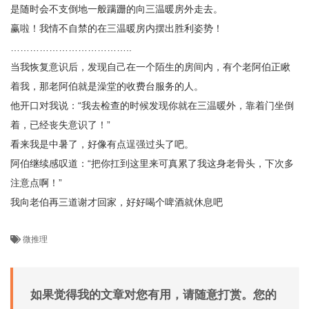
是随时会不支倒地一般蹒跚的向三温暖房外走去。
赢啦！我情不自禁的在三温暖房内摆出胜利姿势！
………………………………..
当我恢复意识后，发现自己在一个陌生的房间内，有个老阿伯正瞅
着我，那老阿伯就是澡堂的收费台服务的人。
他开口对我说：“我去检查的时候发现你就在三温暖外，靠着门坐倒
着，已经丧失意识了！”
看来我是中暑了，好像有点逞强过头了吧。
阿伯继续感叹道：“把你扛到这里来可真累了我这身老骨头，下次多
注意点啊！”
我向老伯再三道谢才回家，好好喝个啤酒就休息吧
微推理
如果觉得我的文章对您有用，请随意打赏。您的