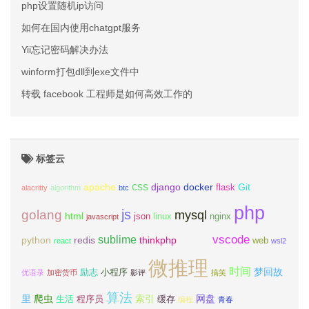
php设置随机ip访问
如何在国内使用chatgpt服务
Yii忘记密码解决办法
winform打包dll到exe文件中
转载 facebook 工程师是如何高效工作的
标签云
css
apache
django
docker
Git
flask
alacritty
algorithm
btc
php
js
golang
mysql
html
json
linux
nginx
javascript
vscode
sublime
python
redis
thinkphp
ubuntu
web
react
wsl2
微推理
时间
梦回故
励志
小程序
优语录
加密货币
影评
搞笑
算法
里
爬虫
索引
网盘
生活
程序员
缓存
编程
青春