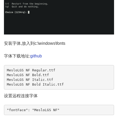
安装字体,放入到c:\windows\fonts
字体下载地址:
github
MesloLGS NF Regular.ttf

MesloLGS NF Bold.ttf

MesloLGS NF Italic.ttf

MesloLGS NF Bold Italic.ttf
设置远程连接字体
"fontFace": "MesloLGS NF"