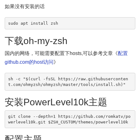
如果没有安装的话
sudo apt install zsh
下载oh-my-zsh
国内的网络，可能需要配置下hosts,可以参考文章《
配置
github.com的host访问
》
sh -c "$(curl -fsSL https://raw.githubuserconten
t.com/ohmyzsh/ohmyzsh/master/tools/install.sh)"
安装PowerLevel10k主题
git clone --depth=1 https://github.com/romkatv/po
werlevel10k.git $ZSH_CUSTOM/themes/powerlevel10k
配置主题