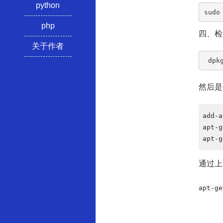
python
sudo
php
四、检
关于作者
 dpk
然后是
add-a
apt-g
apt-g
通过上面
apt-ge