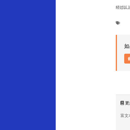
经过以上
如
更
富文