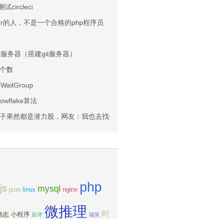
circleci
ser的人，不是一个合格的php程序员
git服务器（搭建git服务器）
个数
WaitGroup
wflake算法
子果然都是潜力股，网友：我也去找个胖对象去！
php
js
mysql
json
linux
nginx
微推理
时
励志
小程序
影评
搞笑