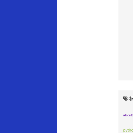
标
alacrit
pyth