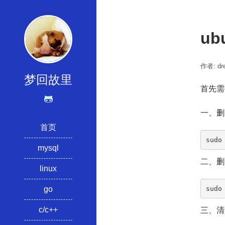
ub
作者: dre
梦回故里
首先需
一、删
首页
sudo
mysql
二、删
linux
sudo
go
c/c++
三、清