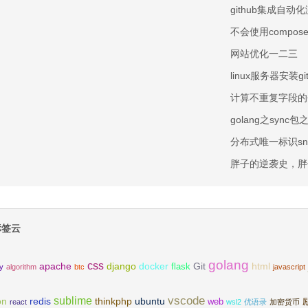
github集成自动化测试
不会使用compo
网站优化一二三
linux服务器安装
计算不重复字段的
golang之sync包之
分布式唯一标识sno
胖子的逆袭史，胖
签云
golang
css
apache
django
docker
Git
html
flask
ty
algorithm
btc
javascript
vscode
sublime
on
redis
thinkphp
ubuntu
web
react
wsl2
优语录
加密货币