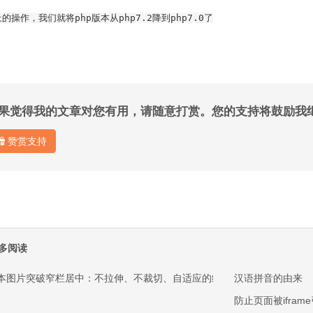
的操作，我们就将php版本从php7.2降到php7.0了
果觉得我的文章对您有用，请随意打赏。您的支持将鼓励我
赞赏支持
多阅读
本图片突破窄栏居中：不拉伸、不裁切、自适应的纯 CSS 方案
汉语拼音的由来
防止页面被ifram