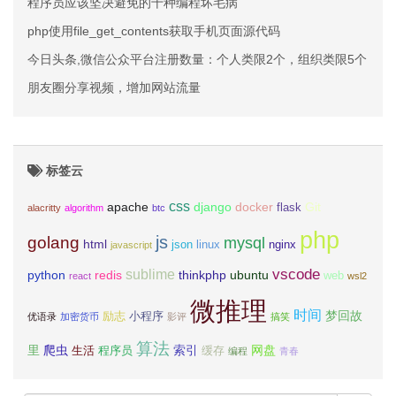
程序员应该坚决避免的十种编程坏毛病
php使用file_get_contents获取手机页面源代码
今日头条,微信公众平台注册数量：个人类限2个，组织类限5个
朋友圈分享视频，增加网站流量
标签云
css
apache
django
docker
Git
flask
alacritty
algorithm
btc
php
js
golang
mysql
html
json
linux
nginx
javascript
vscode
sublime
python
redis
thinkphp
ubuntu
web
react
wsl2
微推理
时间
梦回故
励志
小程序
优语录
加密货币
影评
搞笑
算法
里
爬虫
索引
网盘
生活
程序员
缓存
编程
青春