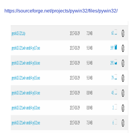
https://sourceforge.net/projects/pywin32/files/pywin32/