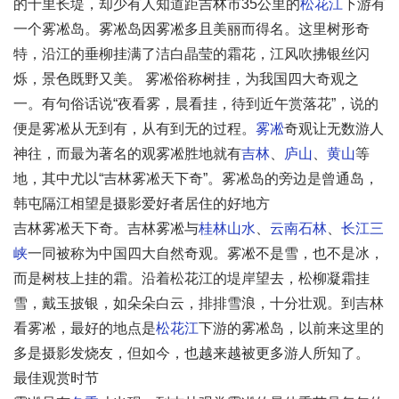
的十里长堤，却少有人知道距吉林市35公里的
松花江
下游有
一个雾凇岛。雾凇岛因雾凇多且美丽而得名。这里树形奇
特，沿江的垂柳挂满了洁白晶莹的霜花，江风吹拂银丝闪
烁，景色既野又美。 雾凇俗称树挂，为我国四大奇观之
一。有句俗话说“夜看雾，晨看挂，待到近午赏落花”，说的
便是雾凇从无到有，从有到无的过程。
雾凇
奇观让无数游人
神往，而最为著名的观雾凇胜地就有
吉林
、
庐山
、
黄山
等
地，其中尤以“吉林雾凇天下奇”。雾凇岛的旁边是曾通岛，
韩屯隔江相望是摄影爱好者居住的好地方
吉林雾凇天下奇。吉林雾凇与
桂林山水
、
云南石林
、
长江三
峡
一同被称为中国四大自然奇观。雾凇不是雪，也不是冰，
而是树枝上挂的霜。沿着松花江的堤岸望去，松柳凝霜挂
雪，戴玉披银，如朵朵白云，排排雪浪，十分壮观。到吉林
看雾凇，最好的地点是
松花江
下游的雾凇岛，以前来这里的
多是摄影发烧友，但如今，也越来越被更多游人所知了。
最佳观赏时节