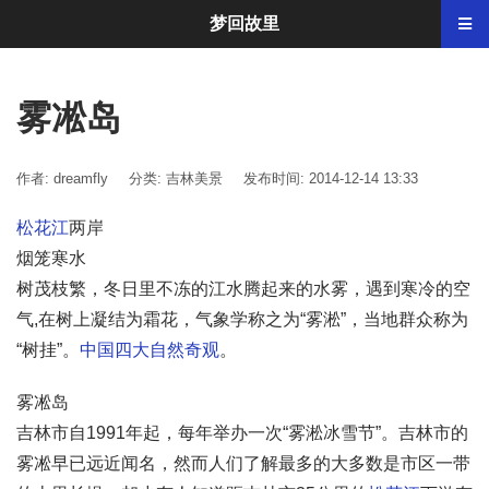
梦回故里
雾凇岛
作者: dreamfly
分类:
吉林美景
发布时间: 2014-12-14 13:33
松花江
两岸
烟笼寒水
树茂枝繁，冬日里不冻的江水腾起来的水雾，遇到寒冷的空
气,在树上凝结为霜花，气象学称之为“雾淞”，当地群众称为
“树挂”。
中国四大自然奇观
。
雾凇岛
吉林市自1991年起，每年举办一次“雾淞冰雪节”。吉林市的
雾凇早已远近闻名，然而人们了解最多的大多数是市区一带