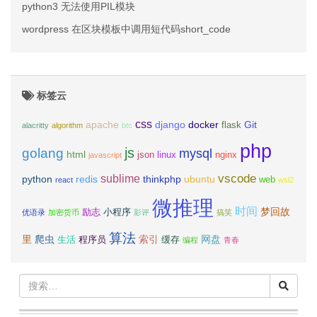
python3 无法使用PIL模块
wordpress 在区块模板中调用短代码short_code
标签云
css
apache
django
docker
Git
flask
alacritty
algorithm
btc
php
js
golang
mysql
html
json
linux
nginx
javascript
vscode
sublime
python
redis
thinkphp
ubuntu
web
react
wsl2
微推理
时间
梦回故
励志
小程序
优语录
加密货币
影评
搞笑
算法
里
爬虫
索引
网盘
生活
程序员
缓存
编程
青春