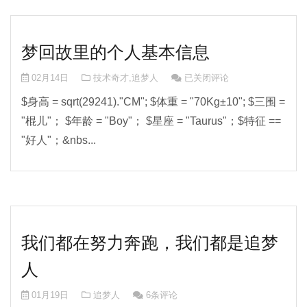
梦回故里的个人基本信息
梦回故里的个人基本信息
02月14日
技术奇才
,
追梦人
已关闭评论
$身高 = sqrt(29241)."CM"; $体重 = "70Kg±10"; $三围 =
"棍儿"； $年龄 = "Boy"； $星座 = "Taurus"；$特征 ==
"好人"；&nbs...
我们都在努力奔跑，我们都是追梦
人
01月19日
追梦人
6条评论