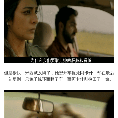
但是很快，米西就反悔了，她想开车撞死阿卡什，却在最后
一刻受到一只兔子惊吓而翻了车，而阿卡什则捡回了一命。