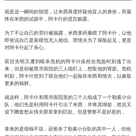
就是这一瞬间的惊慌，让米西再度怀疑他盲人的身份，而最
终在米西的试探中，阿卡什的谎言败露。
为了不让自己的罪行被揭露，米西拿药毒瞎了阿卡什，让他
即使说自己是装瞎也无人相信。
而情夫为了保险起见，更是
对阿卡什起了杀心。
双目失明又遭到暗杀危机的阿卡什虽然在危急时刻逃了出
来，但是却被黑市医院的三人组盯上，想取他的肾脏。
危机
时刻，阿卡什想到了联合他们一起敲诈米西和情夫，以换取
更多的钱财。
就这样，阿卡什和黑市医院里的三个人组成了一个勒索小分
队，他们先是利用阿卡什引出了米西，并将其绑架，然后又
设下圈套想从情夫那里拿到巨款。但是警察不是好惹的，
拿来的是假钱不说，还射杀了勒索小分队的其中一人，但他