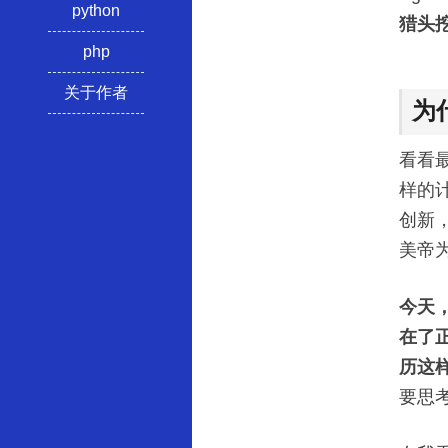
python
猎头
php
关于作者
为
看看
样的
创新
美帝
今天
在了
历这
要思