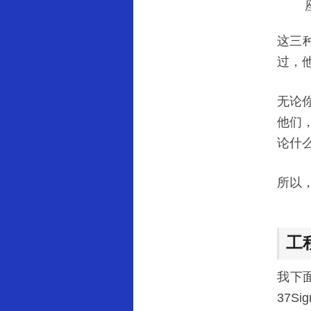
这三
过，
无论
他们
论什
所以
工
我下面
37Si