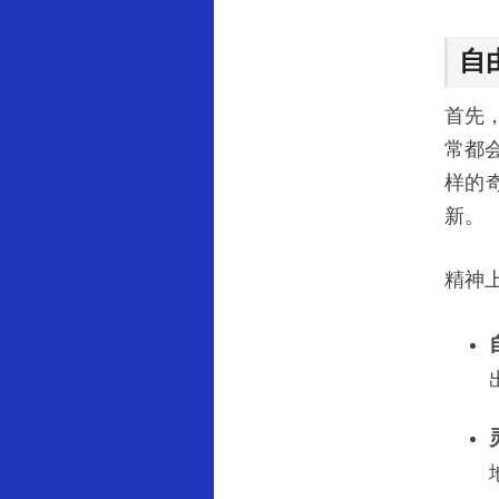
自
首先
常都
样的
新。
精神