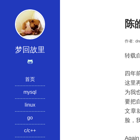
陈
作者: dre
梦回故里
转载自:h
四年
首页
这里
为我
mysql
要把
linux
文章
go
脸，
c/c++
Agai